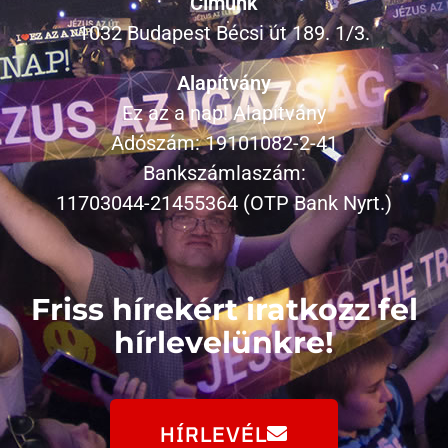
Címünk
1032 Budapest Bécsi út 189. 1/3.
Alapítvány
Ez az a nap! Alapítvány
Adószám: 19101082-2-41
Bankszámlaszám:
11703044-21455364 (OTP Bank Nyrt.)
Friss hírekért iratkozz fel
hírlevelünkre!
HÍRLEVÉL