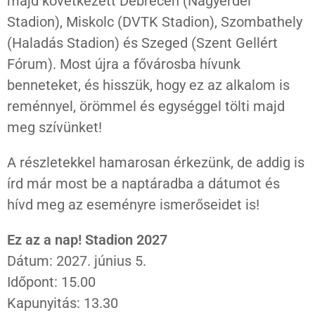
majd következett Debrecen (Nagyerdei
Stadion), Miskolc (DVTK Stadion), Szombathely
(Haladás Stadion) és Szeged (Szent Gellért
Fórum). Most újra a fővárosba hívunk
benneteket, és hisszük, hogy ez az alkalom is
reménnyel, örömmel és egységgel tölti majd
meg szívünket!
A részletekkel hamarosan érkezünk, de addig is
írd már most be a naptáradba a dátumot és
hívd meg az eseményre ismerőseidet is!
Ez az a nap! Stadion 2027
Dátum: 2027. június 5.
Időpont: 15.00
Kapunyitás: 13.30