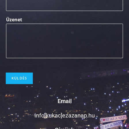
Üzenet
KÜLDÉS
Email
info[kukac]ezazanap.hu