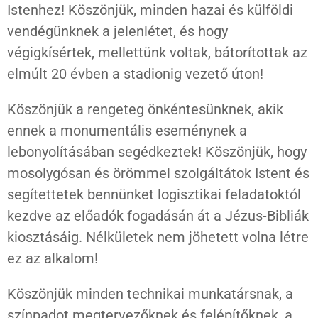
Istenhez! Köszönjük, minden hazai és külföldi
vendégünknek a jelenlétet, és hogy
végigkísértek, mellettünk voltak, bátorítottak az
elmúlt 20 évben a stadionig vezető úton!
Köszönjük a rengeteg önkéntesünknek, akik
ennek a monumentális eseménynek a
lebonyolításában segédkeztek! Köszönjük, hogy
mosolygósan és örömmel szolgáltátok Istent és
segítettetek bennünket logisztikai feladatoktól
kezdve az előadók fogadásán át a Jézus-Bibliák
kiosztásáig. Nélkületek nem jöhetett volna létre
ez az alkalom!
Köszönjük minden technikai munkatársnak, a
színpadot megtervezőknek és felépítőknek, a