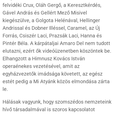
felvidéki Crux, Oláh Gergő, a Keresztkérdés,
Gável András és Gellért Mező Misivel
kiegészülve, a Golgota Helénával, Hellinger
Andrissal és Dobner Illéssel, Caramel, az Új
Forrás, Csiszér Laci, Prazsák Laci, Hanna és
Pintér Béla. A kárpátaljai Amaro Del nem tudott
elutazni, ezért ők videóüzenetben köszöntek be.
Elhangzott a Himnusz Kovács István
operaénekes vezetésével, amit az
egyházvezetők imádsága követett, az egész
estét pedig a Mi Atyánk közös elmondása zárta
le.
Hálásak vagyunk, hogy szomszédos nemzeteink
hívő társadalmával is szoros kapcsolatot