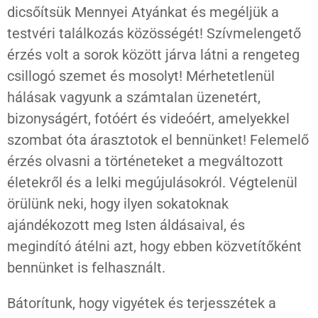
dicsőítsük Mennyei Atyánkat és megéljük a
testvéri találkozás közösségét! Szívmelengető
érzés volt a sorok között járva látni a rengeteg
csillogó szemet és mosolyt! Mérhetetlenül
hálásak vagyunk a számtalan üzenetért,
bizonyságért, fotóért és videóért, amelyekkel
szombat óta árasztotok el bennünket! Felemelő
érzés olvasni a történeteket a megváltozott
életekről és a lelki megújulásokról. Végtelenül
örülünk neki, hogy ilyen sokatoknak
ajándékozott meg Isten áldásaival, és
megindító átélni azt, hogy ebben közvetítőként
bennünket is felhasznált.
Bátorítunk, hogy vigyétek és terjesszétek a