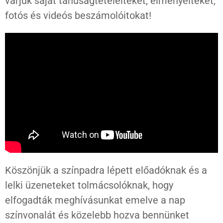
várjuk saját tanúságtételeiteket, élményeiteket,
fotós és videós beszámolóitokat!
Köszönjük a színpadra lépett előadóknak és a
lelki üzeneteket tolmácsolóknak, hogy
elfogadták meghívásunkat emelve a nap
színvonalát és közelebb hozva bennünket