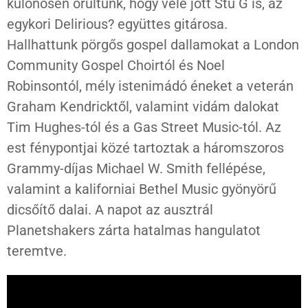
különösen örültünk, hogy vele jött Stu G is, az
egykori Delirious? együttes gitárosa.
Hallhattunk pörgős gospel dallamokat a London
Community Gospel Choirtól és Noel
Robinsontól, mély istenimádó éneket a veterán
Graham Kendricktől, valamint vidám dalokat
Tim Hughes-tól és a Gas Street Music-tól. Az
est fénypontjai közé tartoztak a háromszoros
Grammy-díjas Michael W. Smith fellépése,
valamint a kaliforniai Bethel Music gyönyörű
dicsőítő dalai. A napot az ausztrál
Planetshakers zárta hatalmas hangulatot
teremtve.