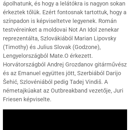
ápolhatunk, és hogy a lelátókra is nagyon sokan
érkeztek tőlük. Ezért fontosnak tartottuk, hogy a
színpadon is képviseltetve legyenek. Román
testvéreinket a moldovai Not An Idol zenekar
reprezentálta, Szlovákiából Marian Lipovsky
(Timothy) és Julius Slovak (Godzone),
Lengyelországból Mate.O érkezett.
Horvátországból Andrej Grozdanov gitárművész
és az Emanuel együttes jött, Szerbiából Darijo
Šehić, Szlovéniából pedig Tadej Vindiš. A
németajkúakat az Outbreakband vezetője, Juri
Friesen képviselte.