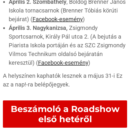
Április 2. Szombathely
, Boldog Brenner János
Iskola tornacsarnok (Brenner Tóbiás körúti
bejárat) (
Facebook-esemény
)
Április 3. Nagykanizsa,
Zsigmondy
Sportcsarnok, Király Pál utca 2. (A bejutás a
Piarista Iskola portáján és az SZC Zsigmondy
Vilmos Technikum oldalsó bejáratán
keresztül) (
Facebook-esemény
)
A helyszínen kaphatók lesznek a május 31-i Ez
az a nap!-ra belépőjegyek.
Beszámoló a Roadshow
első hetéről