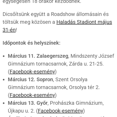
egységesen 18 órakor kezdődnek.
Dicsőítsünk együtt a Roadshow állomásain és
töltsük meg közösen a
Haladás Stadiont május
31-én
!
Időpontok és helyszínek:
Március 11. Zalaegerszeg
, Mindszenty József
Gimnázium tornacsarnok, Zárda u. 21-25.
(
Facebook-esemény
)
Március 12. Sopron
, Szent Orsolya
Gimnázium tornacsarnok, Orsolya tér 2.
(
Facebook-esemény
)
Március 13. Győr
, Prohászka Gimnázium,
Újkapu u. 2. (
Facebook-esemény
)