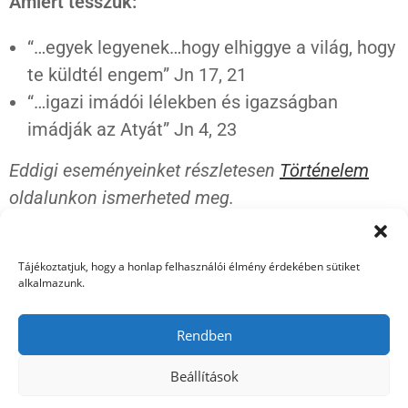
Amiért tesszük:
“…egyek legyenek…hogy elhiggye a világ, hogy
te küldtél engem” Jn 17, 21
“…igazi imádói lélekben és igazságban
imádják az Atyát” Jn 4, 23
Eddigi eseményeinket részletesen
Történelem
oldalunkon ismerheted meg.
Tájékoztatjuk, hogy a honlap felhasználói élmény érdekében sütiket
alkalmazunk.
Rendben
Vízió
Történelem
Jegyek
Utazás
Önkéntesség
Imaháttér
Támogatás
Linkek
Cookie Policy (EU)
Beállítások
Copyright © 2026 Ez az a nap!