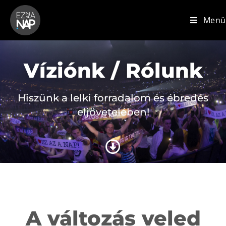
Menü
Víziónk / Rólunk
Hiszünk a lelki forradalom és ébredés
eljövetelében!
A változás veled