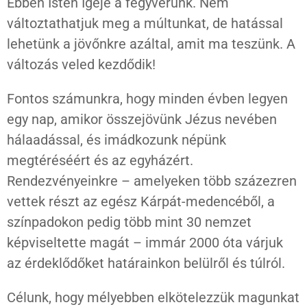
Ebben Isten Igéje a fegyverünk. Nem
változtathatjuk meg a múltunkat, de hatással
lehetünk a jövőnkre azáltal, amit ma teszünk. A
változás veled kezdődik!
Fontos számunkra, hogy minden évben legyen
egy nap, amikor összejövünk Jézus nevében
hálaadással, és imádkozunk népünk
megtéréséért és az egyházért.
Rendezvényeinkre – amelyeken több százezren
vettek részt az egész Kárpát-medencéből, a
színpadokon pedig több mint 30 nemzet
képviseltette magát – immár 2000 óta várjuk
az érdeklődőket határainkon belülről és túlról.
Célunk, hogy mélyebben elkötelezzük magunkat