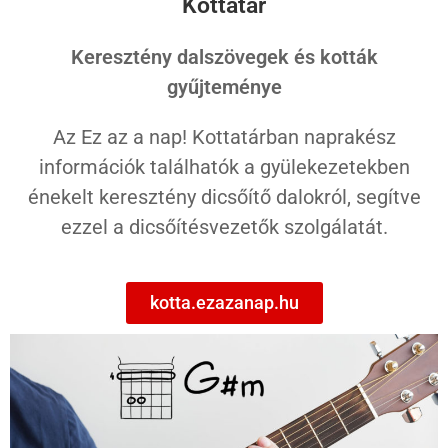
Kottatár
Keresztény dalszövegek és kották
gyűjteménye
Az Ez az a nap! Kottatárban naprakész
információk találhatók a gyülekezetekben
énekelt keresztény dicsőítő dalokról, segítve
ezzel a dicsőítésvezetők szolgálatát.
kotta.ezazanap.hu