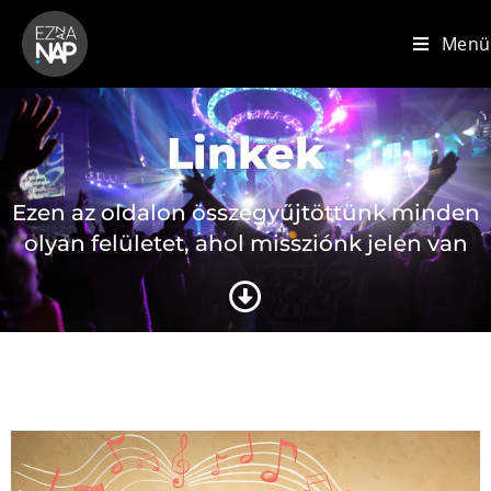
Menü
Linkek
Ezen az oldalon összegyűjtöttünk minden
olyan felületet, ahol missziónk jelen van