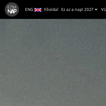
ENG
Főoldal
Ez az a nap! 2027
Ví