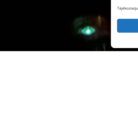
Tájékoztatj
Worship N