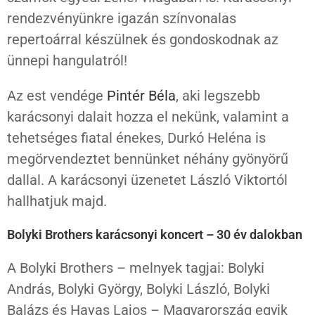
rendezvényünkre igazán színvonalas
repertoárral készülnek és gondoskodnak az
ünnepi hangulatról!
Az est vendége
Pintér Béla
, aki legszebb
karácsonyi dalait hozza el nekünk, valamint a
tehetséges fiatal énekes, Durkó Heléna is
megörvendeztet bennünket néhány gyönyörű
dallal. A karácsonyi üzenetet László Viktortól
hallhatjuk majd.
Bolyki Brothers karácsonyi koncert – 30 év dalokban
A Bolyki Brothers – melnyek tagjai: Bolyki
András, Bolyki György, Bolyki László, Bolyki
Balázs és Havas Lajos – Magyarország egyik