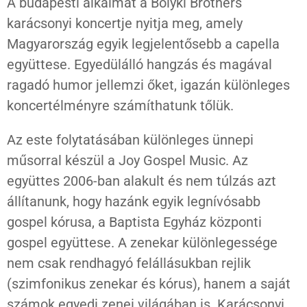
A budapesti alkalmat a Bolyki Brothers
karácsonyi koncertje nyitja meg, amely
Magyarország egyik legjelentősebb a capella
együttese. Egyedülálló hangzás és magával
ragadó humor jellemzi őket, igazán különleges
koncertélményre számíthatunk tőlük.
Az este folytatásában különleges ünnepi
műsorral készül a Joy Gospel Music. Az
együttes 2006-ban alakult és nem túlzás azt
állítanunk, hogy hazánk egyik legnívósabb
gospel kórusa, a Baptista Egyház központi
gospel együttese. A zenekar különlegessége
nem csak rendhagyó felállásukban rejlik
(szimfonikus zenekar és kórus), hanem a saját
számok egyedi zenei világában is. Karácsonyi