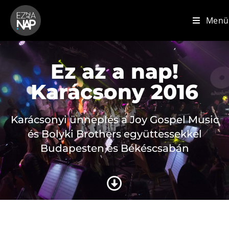
Menü
Ez az a nap!
Karácsony 2016
Karácsonyi ünneplés a Joy Gospel Music
és Bolyki Brothers együttessekkel
Budapesten és Békéscsabán