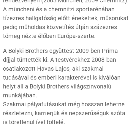
rendezvényén (2005 München, 2009 Chemnitz).
A müncheni és a chemnitzi sportarénában
tízezres hallgatóság előtt énekeltek, műsorukat
pedig műholdas közvetítés útján százezres
tömeg nézte élőben Európa-szerte.
A Bolyki Brothers együttest 2009-ben Príma
díjjal tüntették ki. A testvérekhez 2008-ban
csatlakozott Havas Lajos, aki szakmai
tudásával és emberi karakterével is kiválóan
helyt áll a Bolyki Brothers világszínvonalú
munkájában.
Szakmai pályafutásukat még hosszan lehetne
részletezni, karrierjük és nepszerűségük azóta
is töretlenül ível fölfelé.