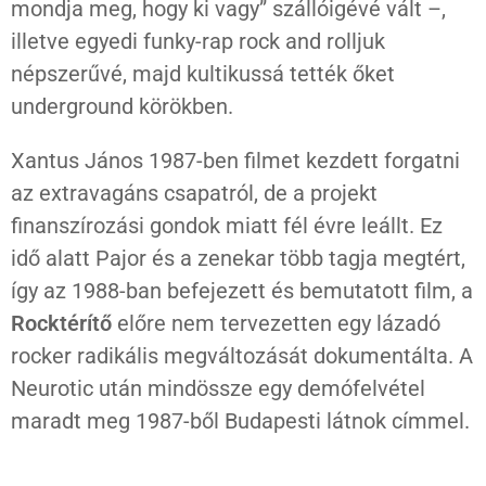
mondja meg, hogy ki vagy” szállóigévé vált –,
illetve egyedi funky-rap rock and rolljuk
népszerűvé, majd kultikussá tették őket
underground körökben.
Xantus János 1987-ben filmet kezdett forgatni
az extravagáns csapatról, de a projekt
finanszírozási gondok miatt fél évre leállt. Ez
idő alatt Pajor és a zenekar több tagja megtért,
így az 1988-ban befejezett és bemutatott film, a
Rocktérítő
előre nem tervezetten egy lázadó
rocker radikális megváltozását dokumentálta. A
Neurotic után mindössze egy demófelvétel
maradt meg 1987-ből Budapesti látnok címmel.