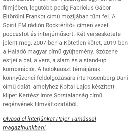
filmjében, legutóbb pedig Fabricius Gábor
Eltörölni Frankot című mozijában tűnt fel. A
Spirit FM rádión Rocktérítő+ címen vezet
podcastot és interjúműsort. Két verseskötete
jelent meg, 2007-ben a Kötetlen kötet, 2019-ben
a Haladó magyar című gyűjtemény. Szózene
estjei a dal, a vers, a slam és a stand-up
kombinációi. A holokauszt témájának
könnyűzenei feldolgozására írta Rosenberg Dani
című dalát, amelyhez Koltai Lajos készített
klipet Kertész Imre Sorstalanság című
regényének filmváltozatából.
Olvasd el interjúnkat Pajor Tamással
magazinunkban!