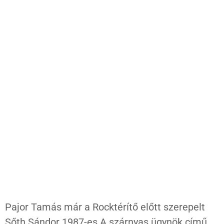
Pajor Tamás már a Rocktérítő előtt szerepelt
Sőth Sándor 1987-es A szárnyas ügynök című