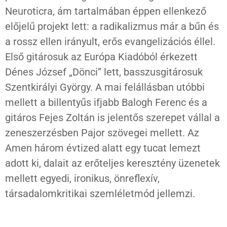
Neuroticra, ám tartalmában éppen ellenkező
előjelű projekt lett: a radikalizmus már a bűn és
a rossz ellen irányult, erős evangelizációs éllel.
Első gitárosuk az Európa Kiadóból érkezett
Dénes József „Dönci” lett, basszusgitárosuk
Szentkirályi György. A mai felállásban utóbbi
mellett a billentyűs ifjabb Balogh Ferenc és a
gitáros Fejes Zoltán is jelentős szerepet vállal a
zeneszerzésben Pajor szövegei mellett. Az
Amen három évtized alatt egy tucat lemezt
adott ki, dalait az erőteljes keresztény üzenetek
mellett egyedi, ironikus, önreflexív,
társadalomkritikai szemléletmód jellemzi.