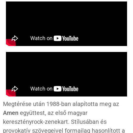
Megtérése után 1988-ban alapította meg az
Amen
együttest, az első magyar
keresztényrock-zenekart. Stílusában és
provokatív szövegeivel formailag hasonlított a