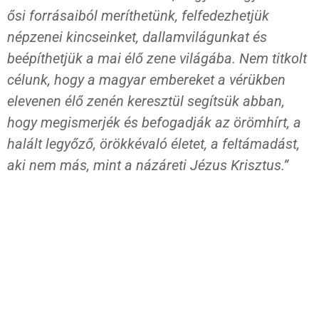
ősi forrásaiból meríthetünk, felfedezhetjük
népzenei kincseinket, dallamvilágunkat és
beépíthetjük a mai élő zene világába. Nem titkolt
célunk, hogy a magyar embereket a vérükben
elevenen élő zenén keresztül segítsük abban,
hogy megismerjék és befogadják az örömhírt, a
halált legyőző, örökkévaló életet, a feltámadást,
aki nem más, mint a názáreti Jézus Krisztus.”