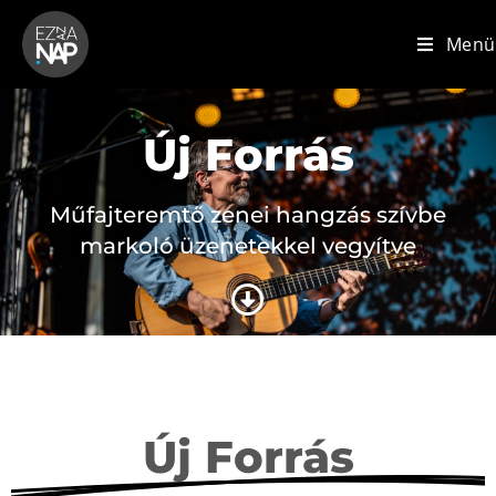
Menü
Új Forrás
Műfajteremtő zenei hangzás szívbe
markoló üzenetekkel vegyítve
Új Forrás