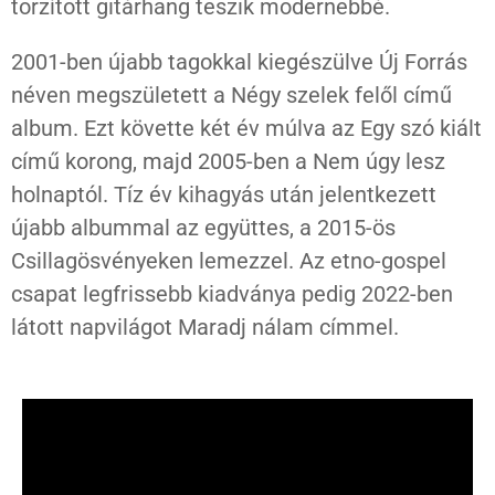
torzított gitárhang teszik modernebbé.
2001-ben újabb tagokkal kiegészülve Új Forrás
néven megszületett a Négy szelek felől című
album. Ezt követte két év múlva az Egy szó kiált
című korong, majd 2005-ben a Nem úgy lesz
holnaptól. Tíz év kihagyás után jelentkezett
újabb albummal az együttes, a 2015-ös
Csillagösvényeken lemezzel. Az etno-gospel
csapat legfrissebb kiadványa pedig 2022-ben
látott napvilágot Maradj nálam címmel.