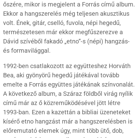
őszére, mikor is megjelent a Forrás című album.
Ekkor a hangszerelés még teljesen akusztikus
volt. Ének, gitár, cselló, fuvola, népi hegedű,
természetesen már ekkor megfűszerezve a
Dávid szívéből fakadó „etno”-s (népi) hangzás-
és formavilággal.
1992-ben csatlakozott az együtteshez Horváth
Bea, aki gyönyörű hegedű játékával tovább
emelte a Forrás együttes játékának színvonalát.
A következő album, a Száraz földből virág nyílik
című már az ő közreműködésével jött létre
1993-ban. Ezen a kazettán a bibliai üzeneteket
kísérő etno hangzást már a hangszerelésben is
előremutató elemek úgy, mint több ütő, dob,