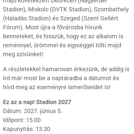
majd következett Debrecen (Nagyerdei
Stadion), Miskolc (DVTK Stadion), Szombathely
(Haladás Stadion) és Szeged (Szent Gellért
Fórum). Most újra a fővárosba hívunk
benneteket, és hisszük, hogy ez az alkalom is
reménnyel, örömmel és egységgel tölti majd
meg szívünket!
A részletekkel hamarosan érkezünk, de addig is
írd már most be a naptáradba a dátumot és
hívd meg az eseményre ismerőseidet is!
Ez az a nap! Stadion 2027
Dátum: 2027. június 5.
Időpont: 15.00
Kapunyitás: 13.30