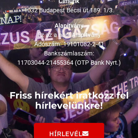
Címünk
1032 Budapest Bécsi út 189. 1/3.
Alapítvány
Ez az a nap! Alapítvány
Adószám: 19101082-2-41
Bankszámlaszám:
11703044-21455364 (OTP Bank Nyrt.)
Friss hírekért iratkozz fel
hírlevelünkre!
HÍRLEVÉL