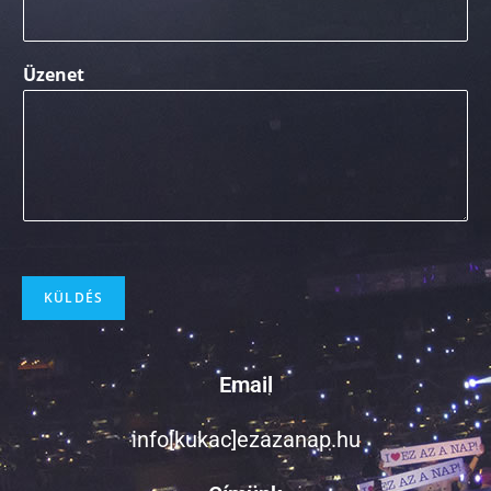
Üzenet
KÜLDÉS
Email
info[kukac]ezazanap.hu