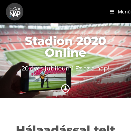
Menü
Stadion 2020
Online
20 éves jubileumi Ez az a nap!
Hálaadással telt