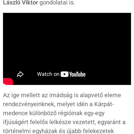
László Viktor
gondolatai is.
Az ige mellett az imádság is alapvető eleme
rendezvényeinknek, melyet idén a Kárpát-
medence különböző régióinak egy-egy
ifjúságért felelős lelkésze vezetett, egyaránt a
történelmi egyházak és újabb felekezetek