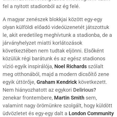
fel a nyitott stadionból az ég felé.
A magyar zenészek blokkjai között egy-egy
olyan külföldi előadó videóüzenetét játszottuk
le, akit eredetileg meghívtunk a stadionba, de a
járványhelyzet miatti korlátozások
következtében nem tudtak eljönni. Elsőként
közülük régi barátunk és az egész stadionos
vízió egyik inspirálója,
Noel Richards
szólalt
meg otthonából, majd a modern dicsőítő zene
egyik úttörője,
Graham Kendrick
következett.
Nem hiányozhatott az egykori
Delirious?
zenekar frontembere,
Martin Smith
sem,
valamint nagy örömünkre szolgált, hogy küldött
üdvözletet és egy-egy dalt a
London Community