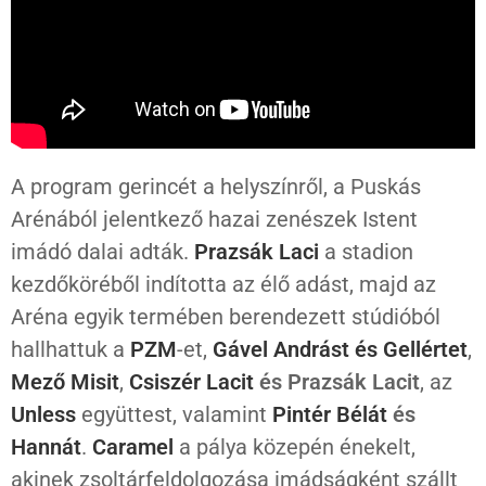
A program gerincét a helyszínről, a Puskás
Arénából jelentkező hazai zenészek Istent
imádó dalai adták.
Prazsák Laci
a stadion
kezdőköréből indította az élő adást, majd az
Aréna egyik termében berendezett stúdióból
hallhattuk a
PZM
-et,
Gável Andrást és Gellértet
,
Mező Misit
,
Csiszér Lacit
és Prazsák Lacit
, az
Unless
együttest, valamint
Pintér Bélát
és
Hannát
.
Caramel
a pálya közepén énekelt,
akinek zsoltárfeldolgozása imádságként szállt