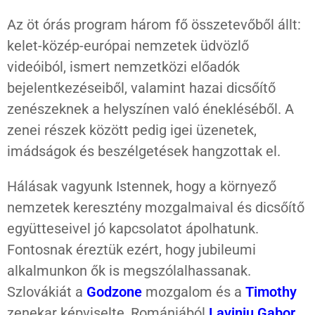
Az öt órás program három fő összetevőből állt:
kelet-közép-európai nemzetek üdvözlő
videóiból, ismert nemzetközi előadók
bejelentkezéseiből, valamint hazai dicsőítő
zenészeknek a helyszínen való énekléséből. A
zenei részek között pedig igei üzenetek,
imádságok és beszélgetések hangzottak el.
Hálásak vagyunk Istennek, hogy a környező
nemzetek keresztény mozgalmaival és dicsőítő
együtteseivel jó kapcsolatot ápolhatunk.
Fontosnak éreztük ezért, hogy jubileumi
alkalmunkon ők is megszólalhassanak.
Szlovákiát a
Godzone
mozgalom és a
Timothy
zenekar képviselte, Romániából
Laviniu Gabor