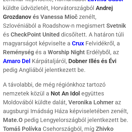
küldte üdvözletét, Horvátországból
Andrej
Grozdanov
és Vanessa Mioč
zenélt,
Szlovéniából a Roadshow-n megismert
Svetnik
és
CheckPoint United
dicsőített. A határon túli
magyarságot képviselte a
Crux
Felvidékről, a
Reménység
és a
Worship Night
Erdélyből, az
Amaro Del
Kárpátaljáról,
Dobner Illés és Évi
pedig Angliából jelentkezett be.
A távolabbi, de még régiónkhoz tartozó
nemzetek közül a
Not An Idol
együttes
Moldovából küldte dalát,
Veronika Lohmer
az
augsburgi Imádság Háza képviseletében zenélt,
Mate.O
pedig Lengyelországból jelentkezett be.
Tomáš Polívka
Csehországból, míg
Zhivko