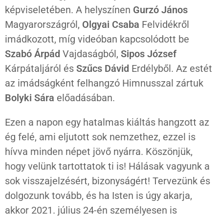
képviseletében. A helyszínen
Gurzó János
Magyarországról,
Olgyai Csaba
Felvidékről
imádkozott, míg videóban kapcsolódott be
Szabó Árpád
Vajdaságból,
Sipos József
Kárpátaljáról és
Szűcs Dávid
Erdélyből. Az estét
az imádságként felhangzó Himnusszal zártuk
Bolyki Sára
előadásában.
Ezen a napon egy hatalmas kiáltás hangzott az
ég felé, ami eljutott sok nemzethez, ezzel is
hívva minden népet jövő nyárra. Köszönjük,
hogy velünk tartottatok ti is! Hálásak vagyunk a
sok visszajelzésért, bizonyságért! Tervezünk és
dolgozunk tovább, és ha Isten is úgy akarja,
akkor 2021. július 24-én személyesen is