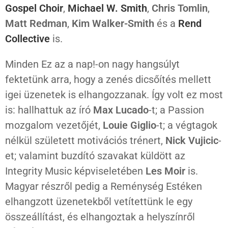
Gospel Choir
,
Michael W. Smith
,
Chris Tomlin
,
Matt Redman
,
Kim Walker-Smith
és a
Rend
Collective
is.
Minden Ez az a nap!-on nagy hangsúlyt
fektetünk arra, hogy a zenés dicsőítés mellett
igei üzenetek is elhangozzanak. Így volt ez most
is: hallhattuk az író
Max Lucado
-t; a Passion
mozgalom vezetőjét,
Louie Giglio
-t; a végtagok
nélkül született motivációs trénert,
Nick Vujicic
-
et; valamint buzdító szavakat küldött az
Integrity Music képviseletében
Les Moir
is.
Magyar részről pedig a Reménység Estéken
elhangzott üzenetekből vetítettünk le egy
összeállítást, és elhangoztak a helyszínről