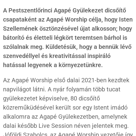
A Pestszentlőrinci Agapé Gyülekezet dicsőítő
csapataként az Agapé Worship célja, hogy Isten
Szellemének ösztönzésével újat alkosson; hogy
bátorító és életteli légkört teremtsen bárhol is
szólalnak meg. Küldetésük, hogy a bennük lévő
szenvedéllyel és kreativitással inspiráló
hatással legyenek a környezetünkre.
Az Agapé Worship első dalai 2021-ben kezdtek
napvilágot látni. A nyár folyamán több tucat
gyülekezetet képviselve, 80 dicsőítő
közreműküdésével került sor egy Istent imádó
alkalomra az Agapé Gyülekezetben, amelynek
dalai később Live Session néven jelentek meg.
Jóföldi Szabolcs, az Agapé Worship vezetője így