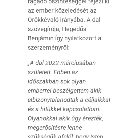
ragadó őszinteséggel fejezi ki
az ember közeledését az
Örökkévaló irányába. A dal
szövegírója, Hegedűs
Benjámin így nyilatkozott a
szerzeményről:
„A dal 2022 márciusában
született. Ebben az
időszakban sok olyan
emberrel beszélgettem akik
elbizonytalanodtak a céljaikkal
és a hitükkel kapcsolatban.
Olyanokkal akik úgy érezték,
megerősítésre lenne
szükségük afelől, hogy Isten