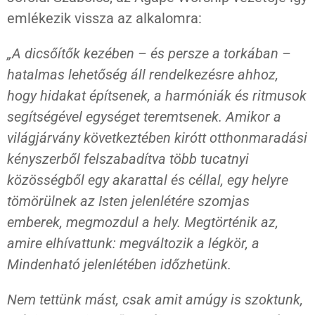
emlékezik vissza az alkalomra:
„A dicsőítők kezében – és persze a torkában –
hatalmas lehetőség áll rendelkezésre ahhoz,
hogy hidakat építsenek, a harmóniák és ritmusok
segítségével egységet teremtsenek. Amikor a
világjárvány következtében kirótt otthonmaradási
kényszerből felszabadítva több tucatnyi
közösségből egy akarattal és céllal, egy helyre
tömörülnek az Isten jelenlétére szomjas
emberek, megmozdul a hely. Megtörténik az,
amire elhívattunk: megváltozik a légkör, a
Mindenható jelenlétében időzhetünk.
Nem tettünk mást, csak amit amúgy is szoktunk,