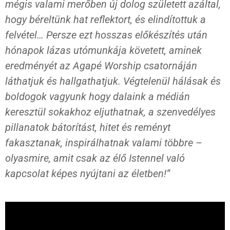
mégis valami merőben új dolog született azáltal,
hogy béreltünk hat reflektort, és elindítottuk a
felvétel… Persze ezt hosszas előkészítés után
hónapok lázas utómunkája követett, aminek
eredményét az Agapé Worship csatornáján
láthatjuk és hallgathatjuk. Végtelenül hálásak és
boldogok vagyunk hogy dalaink a médián
keresztül sokakhoz eljuthatnak, a szenvedélyes
pillanatok bátorítást, hitet és reményt
fakasztanak, inspirálhatnak valami többre –
olyasmire, amit csak az élő Istennel való
kapcsolat képes nyújtani az életben!”