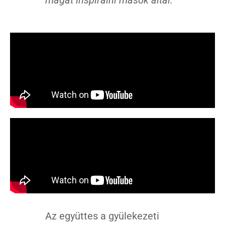
magát inspirálni mások által.”
Az együttes a gyülekezeti