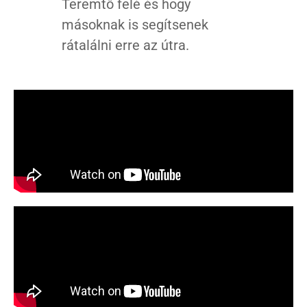
Teremtő felé és hogy
másoknak is segítsenek
rátalálni erre az útra.