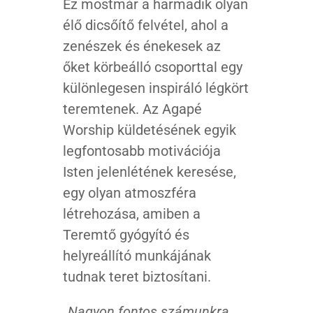
Ez mostmár a harmadik olyan
élő dicsőítő felvétel, ahol a
zenészek és énekesek az
őket körbeálló csoporttal egy
különlegesen inspiráló légkört
teremtenek. Az Agapé
Worship küldetésének egyik
legfontosabb motivációja
Isten jelenlétének keresése,
egy olyan atmoszféra
létrehozása, amiben a
Teremtő gyógyító és
helyreállító munkájának
tudnak teret biztosítani.
„Nagyon fontos számunkra,