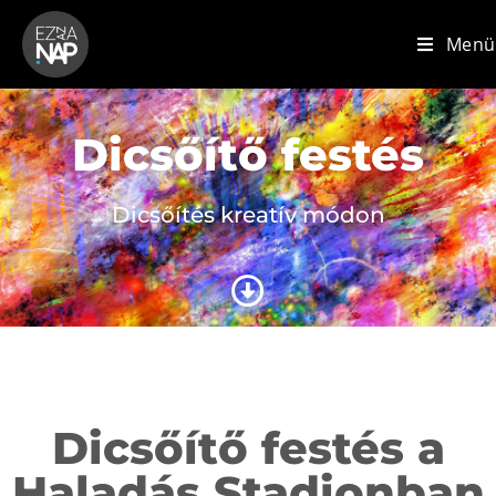
Menü
Dicsőítő festés
Dicsőítés kreatív módon
Dicsőítő festés a
Haladás Stadionban