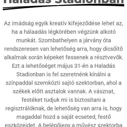
Az imádság egyik kreatív kifejeződése lehet az,
ha a hálaadás légkörében végzünk alkotó
munkát. Szombathelyen a járvány óta
rendszeresen van lehetőség arra, hogy dicsőítő
alkalmak során képeket fessenek a résztvevők.
Ezt a lehetőséget május 31-én a Haladás
Stadionban is fel szeretnénk kínálni a
színpaddal szemközti sajtó szektorban, ahol a
székek előtt asztalok vannak. A vásznat,
festéket tudjuk mi is biztosítani a
regisztrálóknak, de lehetőség van arra is, hogy
magaddal hozd a saját ecseted, festő
eszközeidet.
A belépőjegy a művész szektorba