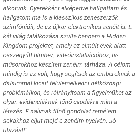
alkotunk. Gyerekként elképedve hallgattam és
hallgatom ma is a klasszikus zeneszerzők
szimfóniáit, de az újkor elektronikus zenéit is. E
két világ találkozása szülte bennem a Hidden
Kingdom projektet, amely az elmúlt évek alatt
összegyűlt filmhez, videóinstallációhoz, tv-
műsorokhoz készített zenéim tárháza. A célom
mindig is az volt, hogy segítsek az embereknek a
dalaimmal kicsit felülemelkedni hétköznapi
problémáikon, és ráirányítsam a figyelmüket az
olyan evidenciáknak tűnő csodákra mint a
létezés. E naívnak tűnő gondolat remélem
sokakhoz eljut majd a zenéim nyelvén. Jó
utazást!”