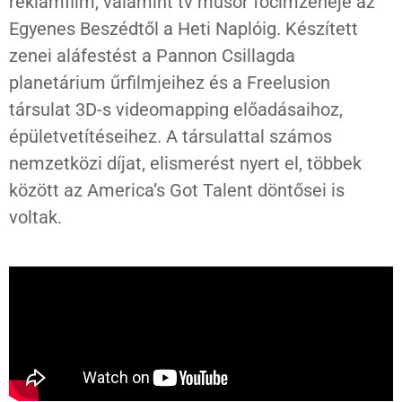
reklámfilm, valamint tv műsor főcímzenéje az
Egyenes Beszédtől a Heti Naplóig.
Készített
zenei aláfestést a Pannon Csillagda
planetárium űrfilmjeihez és a Freelusion
társulat 3D-s videomapping előadásaihoz,
épületvetítéseihez. A társulattal számos
nemzetközi díjat, elismerést nyert el, többek
között az America’s Got Talent döntősei is
voltak.