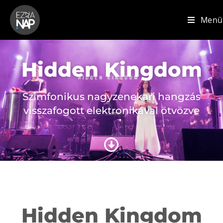
Menü
Hidden Kingdom
Szimfonikus nagyzenekari hangzás
visszafogott elektronikával ötvözve
Hidden Kingdom