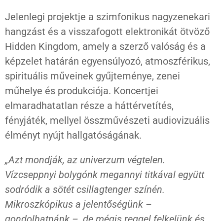
Jelenlegi projektje a szimfonikus nagyzenekari
hangzást és a visszafogott elektronikát ötvöző
Hidden Kingdom, amely a szerző valóság és a
képzelet határán egyensúlyozó, atmoszférikus,
spirituális műveinek gyűjteménye, zenei
műhelye és produkciója. Koncertjei
elmaradhatatlan része a háttérvetítés,
fényjáték, mellyel összművészeti audiovizuális
élményt nyújt hallgatóságának.
„Azt mondják, az univerzum végtelen.
Vízcseppnyi bolygónk megannyi titkával együtt
sodródik a sötét csillagtenger színén.
Mikroszkópikus a jelentőségünk –
gondolhatnánk –, de mégis reggel felkelünk és