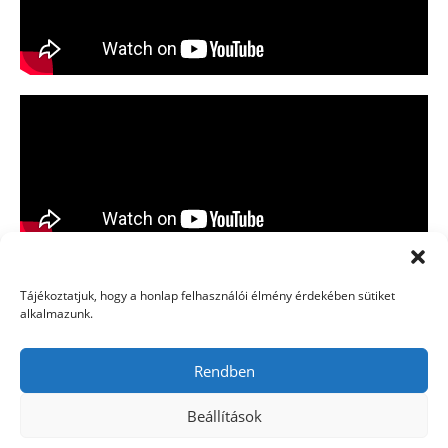
Tájékoztatjuk, hogy a honlap felhasználói élmény érdekében sütiket
alkalmazunk.
Rendben
Vízió
Történelem
Jegyek
Utazás
Önkéntesség
Imaháttér
Támogatás
Linkek
Cookie Policy (EU)
Beállítások