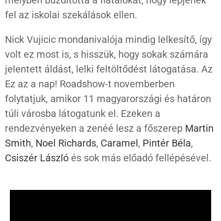
melyben buzdította a fiatalokat, hogy lépjenek
fel az iskolai szekálások ellen.
Nick Vujicic mondanivalója mindig lelkesítő, így
volt ez most is, s hisszük, hogy sokak számára
jelentett áldást, lelki feltöltődést látogatása. Az
Ez az a nap! Roadshow-t novemberben
folytatjuk, amikor 11 magyarországi és határon
túli városba látogatunk el. Ezeken a
rendezvényeken a zenéé lesz a főszerep
Martin
Smith
,
Noel Richards
,
Caramel
,
Pintér Béla
,
Csiszér László
és sok más előadó fellépésével.