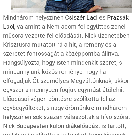
Mindhárom helyszínen
Csiszér Laci
és
Prazsák
Laci
, valamint a Nem adom fel együttes zenei
műsora vezette fel előadását. Nick üzenetében
Krisztusra mutatott rá a hit, a remény és a
szeretet fontosságát a középpontba állítva.
Hangsúlyozta, hogy Isten mindenkit szeret, s
mindannyiunk közös reménye, hogy ha
elfogadjuk Őt személyes Megváltónknak, akkor
egyszer a mennyben fogjuk egymást átölelni.
Előadásai végén döntésre szólította fel az
egybegyűlteket, s nagy örömünkre mindhárom
helyszínen sok százan válaszoltak a hívó szóra.
Nick Budapesten külön diákelőadást is tartott,