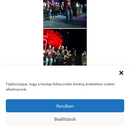
Tájékoztatjuk, hogy a honlap felhasználói élmény érdekében sütiket
alkalmazunk.
Rendben
Vízió
Történelem
Jegyek
Utazás
Önkéntesség
Imaháttér
Támogatás
Linkek
Cookie Policy (EU)
Beállítások
Copyright © 2026 Ez az a nap!