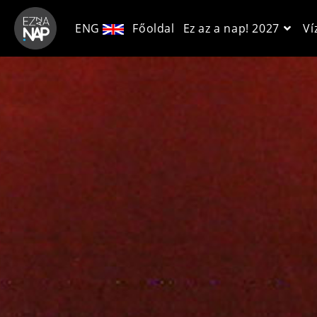
ENG
Főoldal
Ez az a nap! 2027
Ví