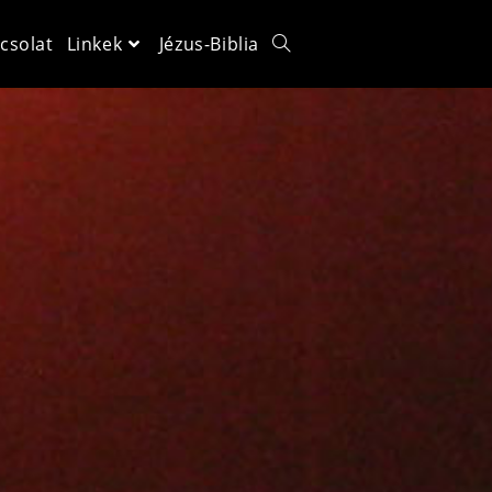
csolat
Linkek
Jézus-Biblia