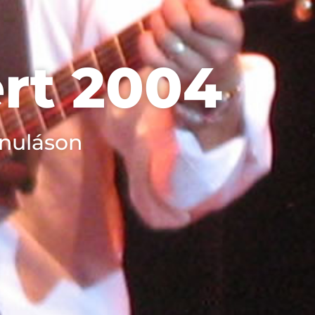
ért 2004
onuláson