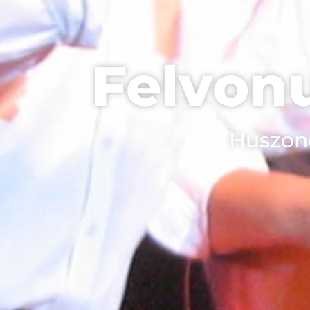
Felvonu
Huszonö