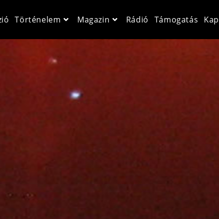
zió
Történelem
Magazin
Rádió
Támogatás
Kap