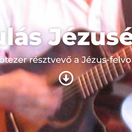
lás Jézus
tezer résztvevő a Jézus-felv